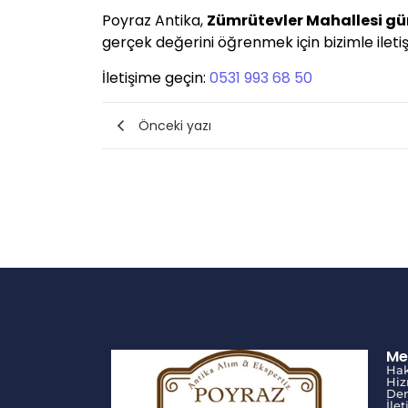
Poyraz Antika,
Zümrütevler Mahallesi g
gerçek değerini öğrenmek için bizimle iletişi
İletişime geçin:
0531 993 68 50
Önceki yazı
Me
Ha
Hiz
Den
İle