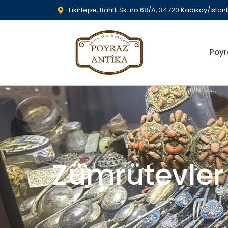
Fikirtepe, Bahtlı Sk. no:68/A, 34720 Kadıköy/İstan
Poyr
Zümrütevler