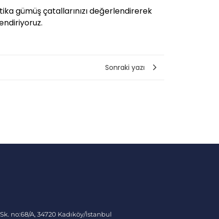
ntika gümüş çatallarınızı değerlendirerek
endiriyoruz.
Sonraki yazı
 Sk. no:68/A, 34720 Kadıköy/İstanbul