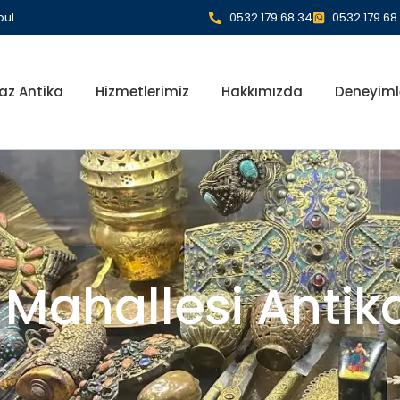
bul
0532 179 68 34
0532 179 68
az Antika
Hizmetlerimiz
Hakkımızda
Deneyiml
 Mahallesi Anti