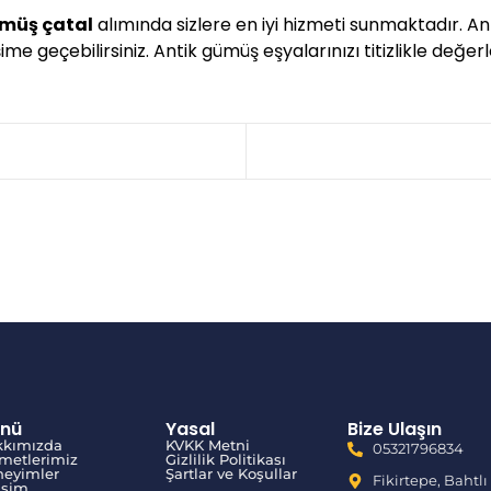
ümüş çatal
alımında sizlere en iyi hizmeti sunmaktadır. A
me geçebilirsiniz. Antik gümüş eşyalarınızı titizlikle değerl
nü
Yasal
Bize Ulaşın
kkımızda
KVKK Metni
05321796834
metlerimiz
Gizlilik Politikası
eyimler
Şartlar ve Koşullar
Fikirtepe, Bahtlı
tişim