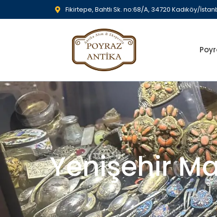
Fikirtepe, Bahtlı Sk. no:68/A, 34720 Kadıköy/İstan
Poyr
Yenişehir Ma