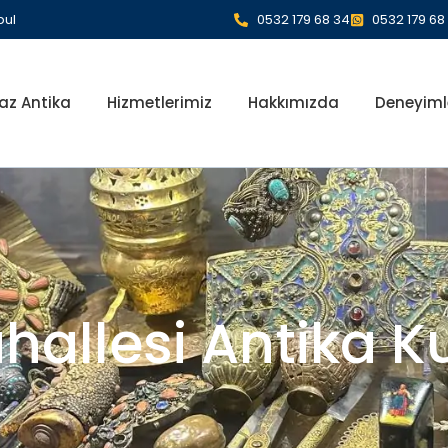
bul
0532 179 68 34
0532 179 68
az Antika
Hizmetlerimiz
Hakkımızda
Deneyiml
hallesi Antika K