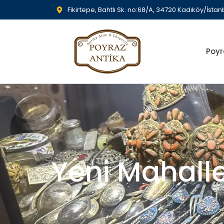
Fikirtepe, Bahtlı Sk. no:68/A, 34720 Kadıköy/İstan
Poyr
Yeni Mahall