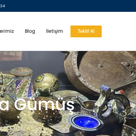
 34
erimiz
Blog
İletişim
Teklif Al
ika Gümüş