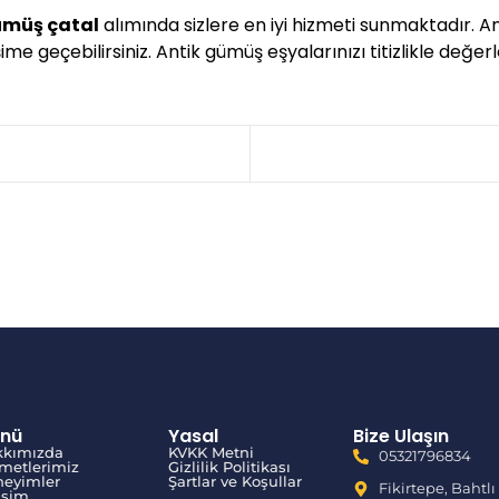
ümüş çatal
alımında sizlere en iyi hizmeti sunmaktadır. A
me geçebilirsiniz. Antik gümüş eşyalarınızı titizlikle değerl
nü
Yasal
Bize Ulaşın
kkımızda
KVKK Metni
05321796834
metlerimiz
Gizlilik Politikası
eyimler
Şartlar ve Koşullar
Fikirtepe, Bahtlı
tişim