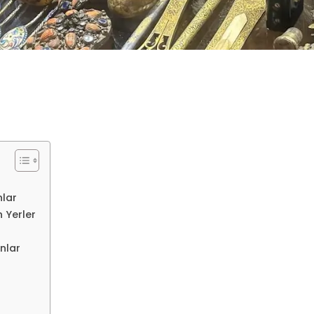
nlar
 Yerler
nlar