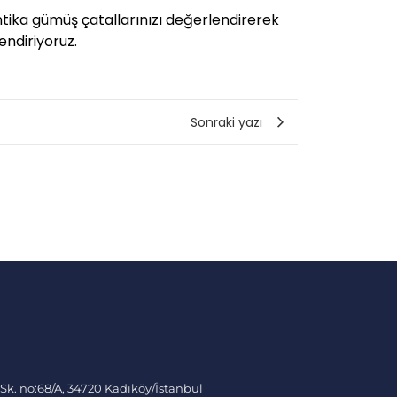
ntika gümüş çatallarınızı değerlendirerek
endiriyoruz.
Sonraki yazı
 Sk. no:68/A, 34720 Kadıköy/İstanbul