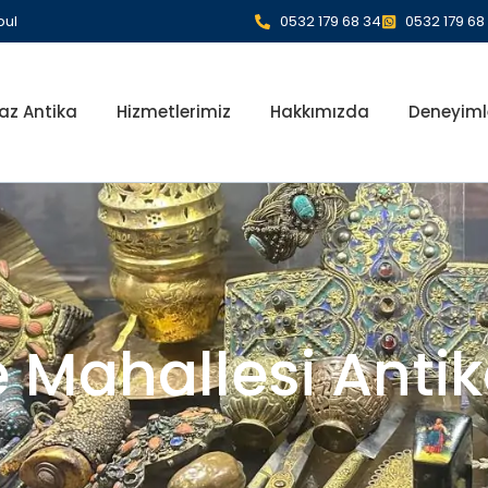
bul
0532 179 68 34
0532 179 68
az Antika
Hizmetlerimiz
Hakkımızda
Deneyiml
e Mahallesi Ant