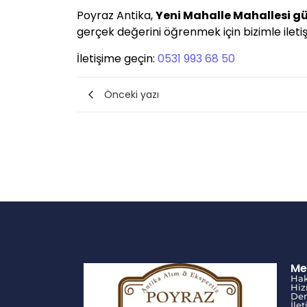
Poyraz Antika,
Yeni Mahalle Mahallesi g
gerçek değerini öğrenmek için bizimle iletişi
İletişime geçin:
0531 993 68 50
Önceki yazı
Me
Ha
Hiz
Den
İle