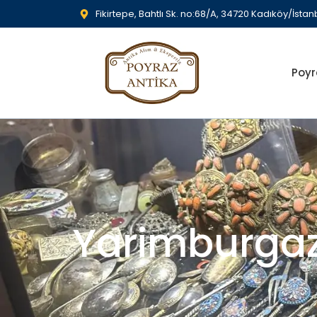
Fikirtepe, Bahtlı Sk. no:68/A, 34720 Kadıköy/İstan
Poyr
Yarimburgaz