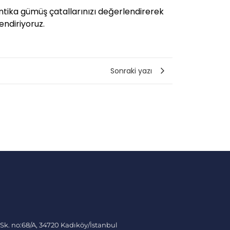
Antika gümüş çatallarınızı değerlendirerek
endiriyoruz.
Sonraki yazı
 Sk. no:68/A, 34720 Kadıköy/İstanbul