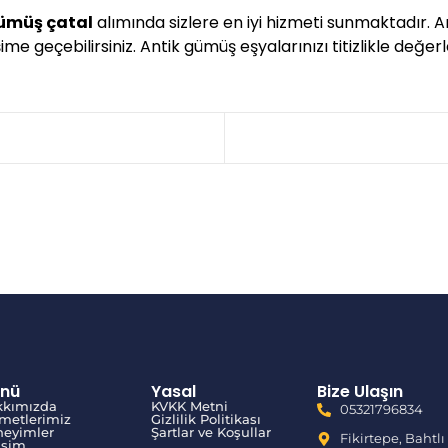
ümüş çatal
alımında sizlere en iyi hizmeti sunmaktadır. 
me geçebilirsiniz. Antik gümüş eşyalarınızı titizlikle değerl
nü
Yasal
Bize Ulaşın
kkımızda
KVKK Metni
05321796834
metlerimiz
Gizlilik Politikası
eyimler
Şartlar ve Koşullar
Fikirtepe, Bahtlı
tişim