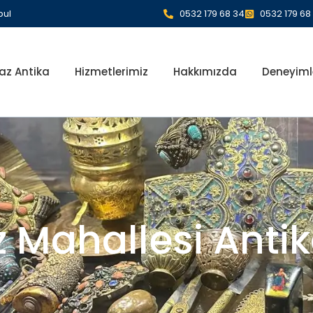
bul
0532 179 68 34
0532 179 68
az Antika
Hizmetlerimiz
Hakkımızda
Deneyiml
 Mahallesi Ant