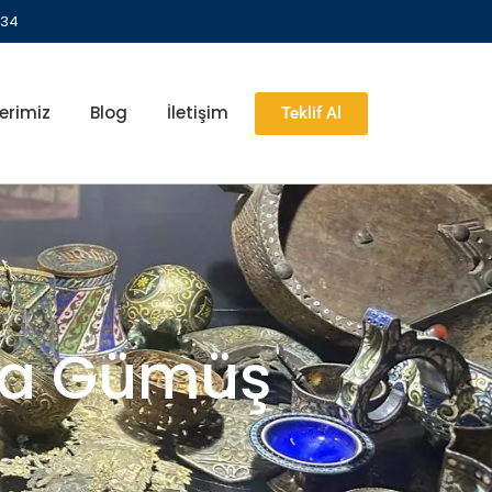
 34
erimiz
Blog
İletişim
Teklif Al
ika Gümüş