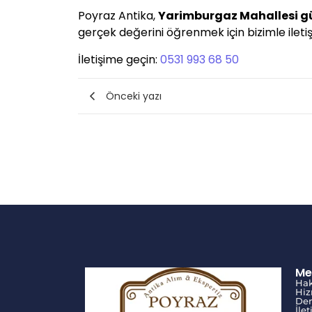
Poyraz Antika,
Yarimburgaz Mahallesi g
gerçek değerini öğrenmek için bizimle iletişi
İletişime geçin:
0531 993 68 50
Önceki yazı
Me
Ha
Hiz
Den
İle