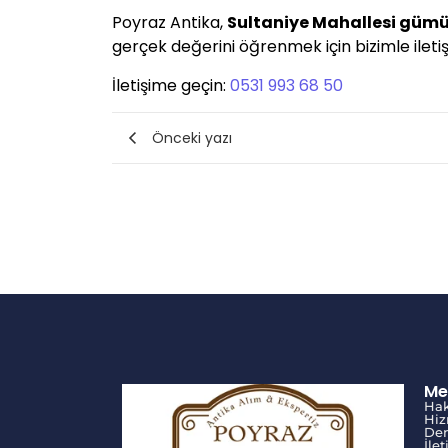
Poyraz Antika,
Sultaniye Mahallesi gümü
gerçek değerini öğrenmek için bizimle iletişi
İletişime geçin:
0531 993 68 50
Önceki yazı
Me
Ha
Hiz
Den
İle