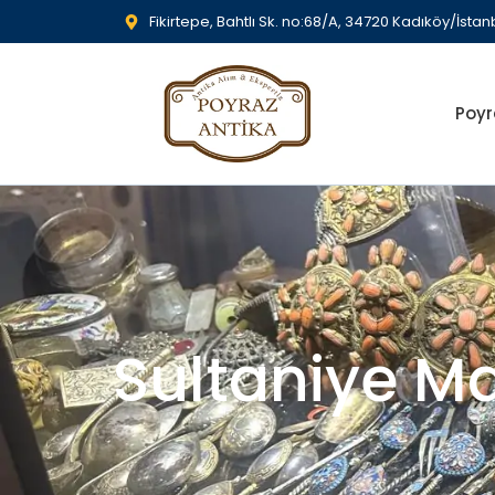
Fikirtepe, Bahtlı Sk. no:68/A, 34720 Kadıköy/İstan
Poyr
Sultaniye M