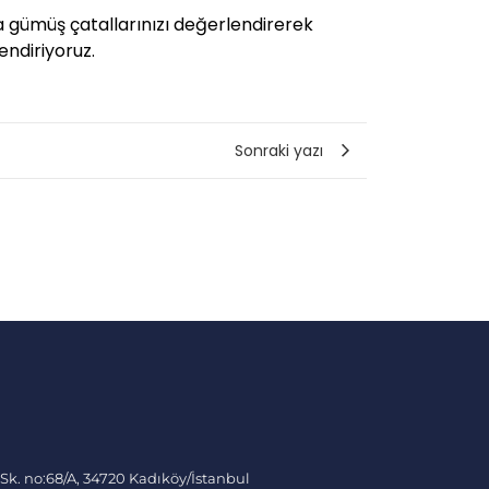
ka gümüş çatallarınızı değerlendirerek
endiriyoruz.
Sonraki yazı
 Sk. no:68/A, 34720 Kadıköy/İstanbul