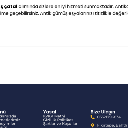
ş çatal
alımında sizlere en iyi hizmeti sunmaktadır. Anti
me geçebilirsiniz. Antik gümüş eşyalarınızı titizlikle değerl
nü
Yasal
Bize Ulaşın
kkımızda
KVKK Metni
05321796834
metlerimiz
Gizlilik Politikası
eyimler
Şartlar ve Koşullar
Fikirtepe, Bahtlı
tişim