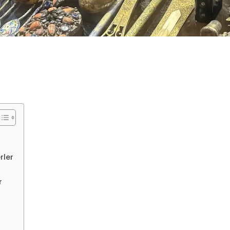
rler
r