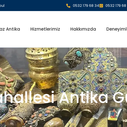
bul
0532 179 68 34
0532 179 68
az Antika
Hizmetlerimiz
Hakkımızda
Deneyiml
ahallesi Antika