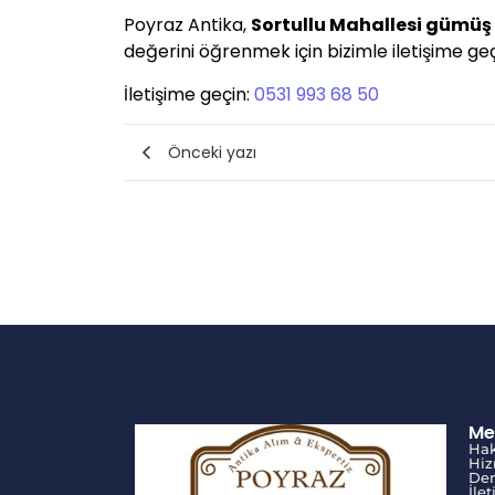
Poyraz Antika,
Sortullu Mahallesi gümüş
değerini öğrenmek için bizimle iletişime geçe
İletişime geçin:
0531 993 68 50
Önceki yazı
Me
Ha
Hiz
Den
İle