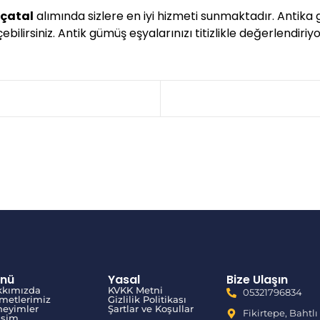
 çatal
alımında sizlere en iyi hizmeti sunmaktadır. Antika
bilirsiniz. Antik gümüş eşyalarınızı titizlikle değerlendiriyo
nü
Yasal
Bize Ulaşın
kkımızda
KVKK Metni
05321796834
metlerimiz
Gizlilik Politikası
eyimler
Şartlar ve Koşullar
Fikirtepe, Bahtlı
tişim