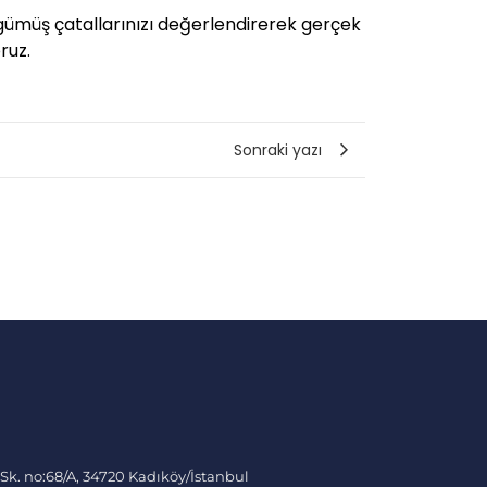
 gümüş çatallarınızı değerlendirerek gerçek
ruz.
Sonraki yazı
 Sk. no:68/A, 34720 Kadıköy/İstanbul