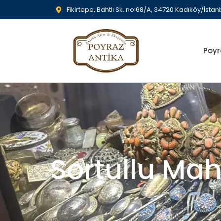
Fikirtepe, Bahtlı Sk. no:68/A, 34720 Kadıköy/İstan
Poyr
Sortullu Ma