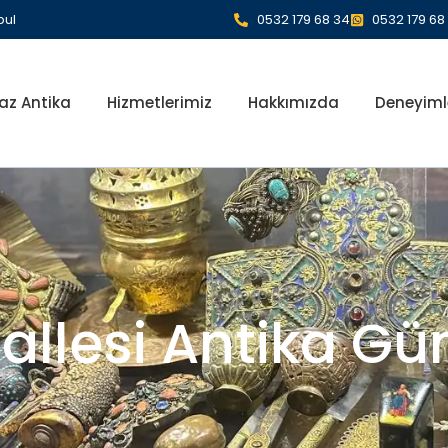
bul
0532 179 68 34
0532 179 68
az Antika
Hizmetlerimiz
Hakkımızda
Deneyiml
hallesi Antika G