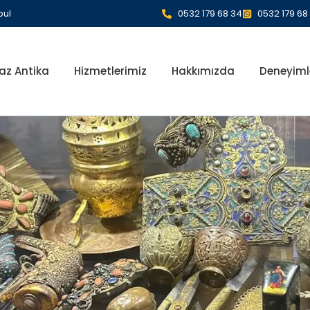
bul
0532 179 68 34
0532 179 68
az Antika
Hizmetlerimiz
Hakkımızda
Deneyiml