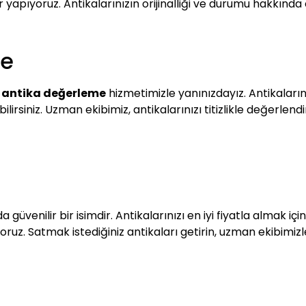
er yapıyoruz. Antikalarınızın orijinalliği ve durumu hakkında 
me
i antika değerleme
hizmetimizle yanınızdayız. Antikaların
debilirsiniz. Uzman ekibimiz, antikalarınızı titizlikle değerl
 güvenilir bir isimdir. Antikalarınızı en iyi fiyatla almak iç
uyoruz. Satmak istediğiniz antikaları getirin, uzman ekibimi