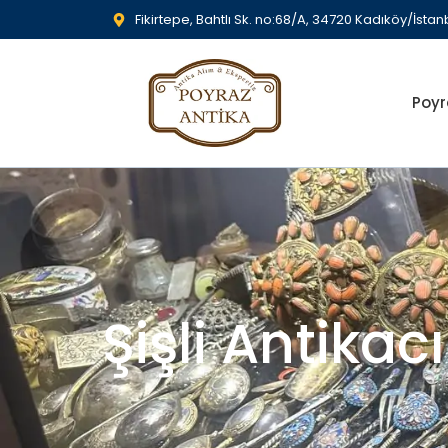
Fikirtepe, Bahtlı Sk. no:68/A, 34720 Kadıköy/İstan
Poyr
Şişli Antikacı