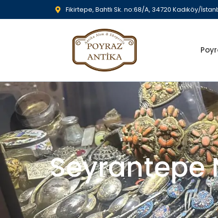
Fikirtepe, Bahtlı Sk. no:68/A, 34720 Kadıköy/İstan
Poyr
Seyrantepe 