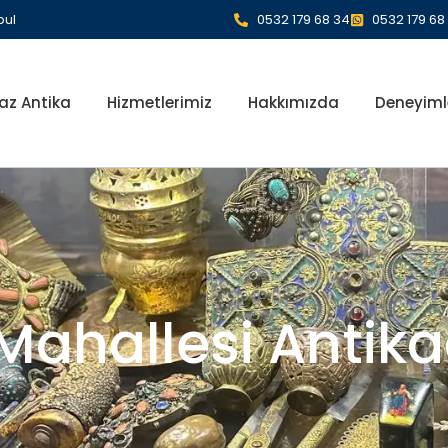
bul
0532 179 68 34
0532 179 68
az Antika
Hizmetlerimiz
Hakkımızda
Deneyiml
Mahallesi Antika