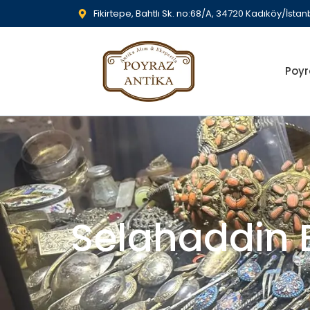
Fikirtepe, Bahtlı Sk. no:68/A, 34720 Kadıköy/İstan
Poyr
Selahaddin E