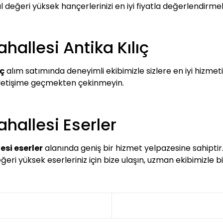
 değeri yüksek hançerlerinizi en iyi fiyatla değerlendirmek i
allesi Antika Kılıç
ıç
alım satımında deneyimli ekibimizle sizlere en iyi hizmeti 
iletişime geçmekten çekinmeyin.
hallesi Eserler
si eserler
alanında geniş bir hizmet yelpazesine sahiptir.
değeri yüksek eserleriniz için bize ulaşın, uzman ekibimizle b