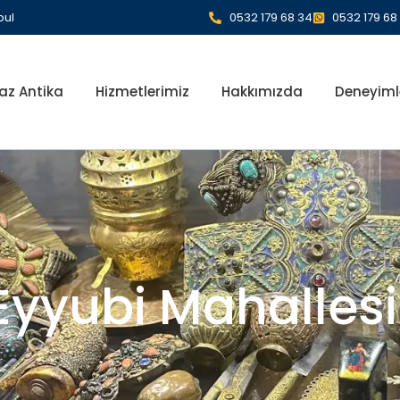
bul
0532 179 68 34
0532 179 68
az Antika
Hizmetlerimiz
Hakkımızda
Deneyiml
yyubi Mahallesi