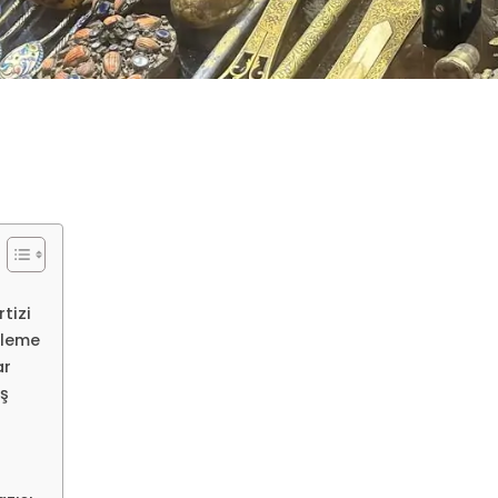
tizi
rleme
ar
ş