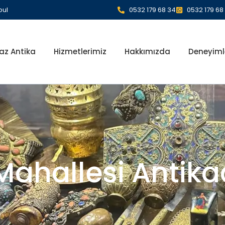
bul
0532 179 68 34
0532 179 68
az Antika
Hizmetlerimiz
Hakkımızda
Deneyiml
ahallesi Antika