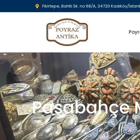
Fikirtepe, Bahtlı Sk. no:68/A, 34720 Kadıköy/İstan
Poyr
Paşabahçe M