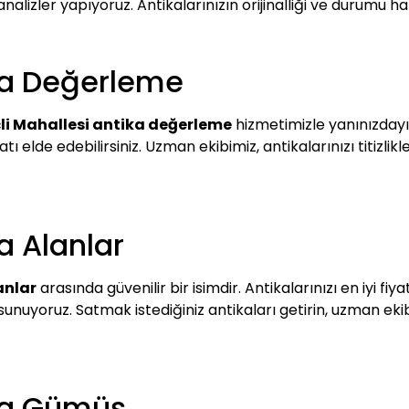
analizler yapıyoruz. Antikalarınızın orijinalliği ve durumu h
ika Değerleme
çli Mahallesi antika değerleme
hizmetimizle yanınızdayı
 fiyatı elde edebilirsiniz. Uzman ekibimiz, antikalarınızı titi
ka Alanlar
anlar
arasında güvenilir bir isimdir. Antikalarınızı en iyi fi
fi sunuyoruz. Satmak istediğiniz antikaları getirin, uzman e
ika Gümüş