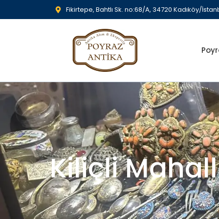
Fikirtepe, Bahtlı Sk. no:68/A, 34720 Kadıköy/İstan
Poyr
Kiliçli Mahal