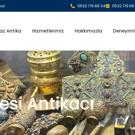
bul
0532 179 68 34
0532 179 68
az Antika
Hizmetlerimiz
Hakkımızda
Deneyiml
lesi Antikacı