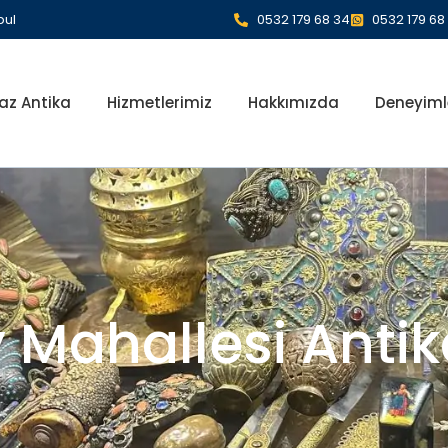
bul
0532 179 68 34
0532 179 68
az Antika
Hizmetlerimiz
Hakkımızda
Deneyiml
 Mahallesi Anti