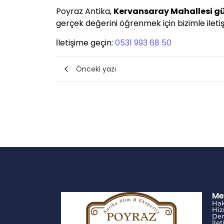
Poyraz Antika,
Kervansaray Mahallesi g
gerçek değerini öğrenmek için bizimle iletişi
İletişime geçin:
0531 993 68 50
Önceki yazı
Me
Ha
Hiz
Den
İle