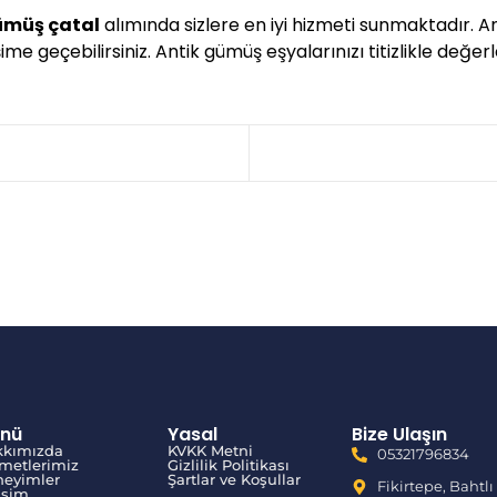
ümüş çatal
alımında sizlere en iyi hizmeti sunmaktadır. A
me geçebilirsiniz. Antik gümüş eşyalarınızı titizlikle değerl
nü
Yasal
Bize Ulaşın
kkımızda
KVKK Metni
05321796834
metlerimiz
Gizlilik Politikası
eyimler
Şartlar ve Koşullar
Fikirtepe, Bahtlı
tişim