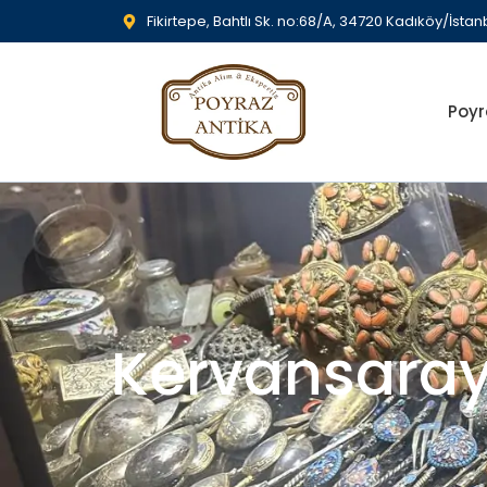
Fikirtepe, Bahtlı Sk. no:68/A, 34720 Kadıköy/İstan
Poyr
Kervansaray