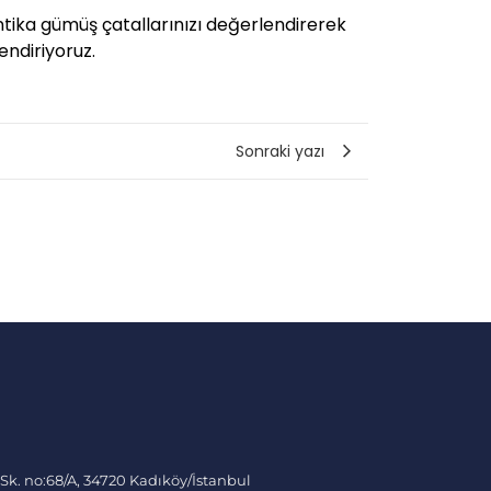
ntika gümüş çatallarınızı değerlendirerek
endiriyoruz.
Sonraki yazı
 Sk. no:68/A, 34720 Kadıköy/İstanbul