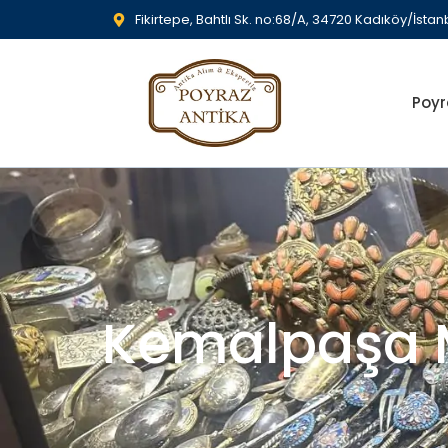
Fikirtepe, Bahtlı Sk. no:68/A, 34720 Kadıköy/İstan
Poyr
Kemalpaşa M