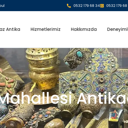
bul
0532 179 68 34
0532 179 68
az Antika
Hizmetlerimiz
Hakkımızda
Deneyiml
ahallesi Antika