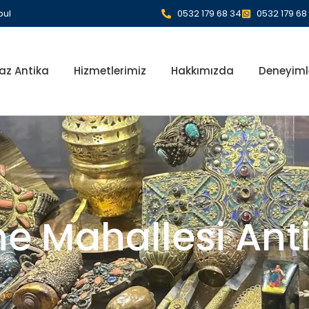
bul
0532 179 68 34
0532 179 68
az Antika
Hizmetlerimiz
Hakkımızda
Deneyiml
e Mahallesi Anti