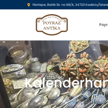
Fikirtepe, Bahtlı Sk. no:68/A, 34720 Kadıköy/İstan
Poyr
Kalenderhan