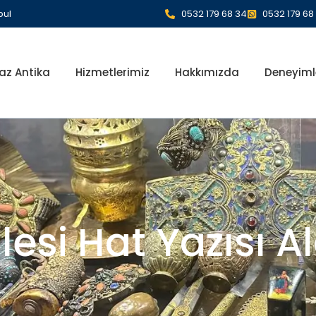
bul
0532 179 68 34
0532 179 68
az Antika
Hizmetlerimiz
Hakkımızda
Deneyiml
lesi Hat Yazısı A