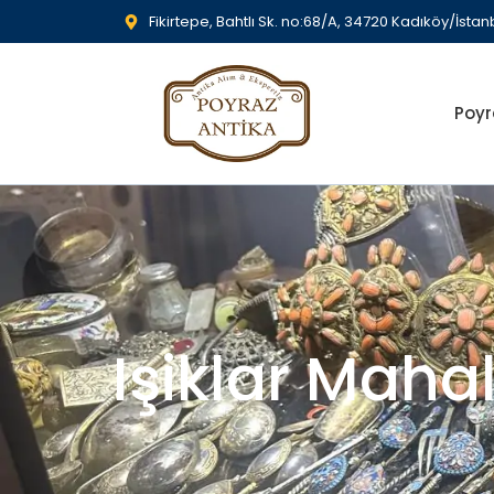
Fikirtepe, Bahtlı Sk. no:68/A, 34720 Kadıköy/İstan
Poyr
Işiklar Mahal