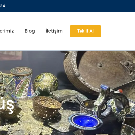
 34
erimiz
Blog
İletişim
Teklif Al
üş