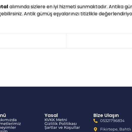
atal
alımında sizlere en iyi hizmeti sunmaktadır. Antika g
bilirsiniz. Antik gümüş eşyalarınızı titizlikle değerlendiriyo
nü
Yasal
Bize Ulaşın
kkımızda
KVKK Metni
05321796834
metlerimiz
Gizlilik Politikası
eyimler
Şartlar ve Koşullar
Fikirtepe, Bahtlı
tişim