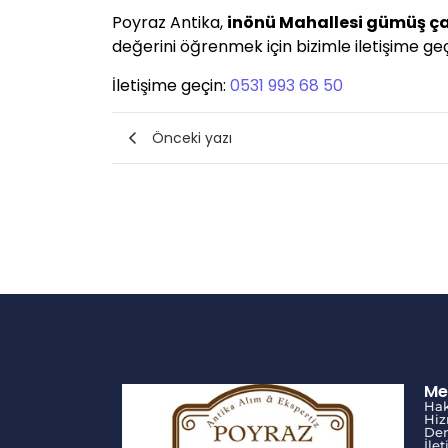
Poyraz Antika,
inönü Mahallesi gümüş ç
değerini öğrenmek için bizimle iletişime geçe
İletişime geçin:
0531 993 68 50
Önceki yazı
Me
Ha
Hiz
Den
İle