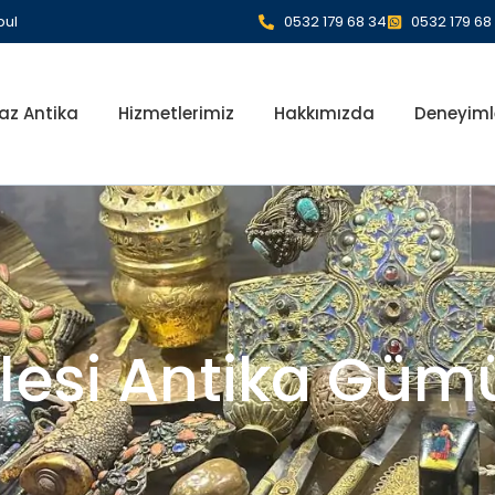
bul
0532 179 68 34
0532 179 68
az Antika
Hizmetlerimiz
Hakkımızda
Deneyiml
lesi Antika Güm