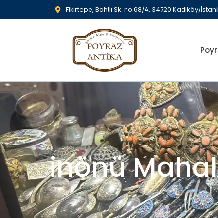
Fikirtepe, Bahtlı Sk. no:68/A, 34720 Kadıköy/İstan
Poyr
inönü Mahal