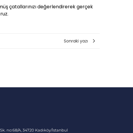
ümüş çatallarınızı değerlendirerek gerçek
ruz.
Sonraki yazı
 Sk. no:68/A, 34720 Kadıköy/İstanbul