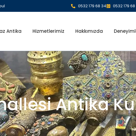
bul
0532 179 68 34
0532 179 68
az Antika
Hizmetlerimiz
Hakkımızda
Deneyiml
llesi Antika Ku