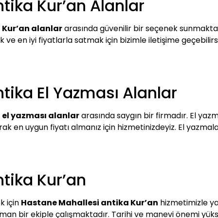
tika Kur’an Alanlar
 Kur’an alanlar
arasında güvenilir bir seçenek sunmaktadı
 en iyi fiyatlarla satmak için bizimle iletişime geçebilirsi
tika El Yazması Alanlar
 el yazması alanlar
arasında saygın bir firmadır. El yazma
ak en uygun fiyatı almanız için hizmetinizdeyiz. El yazmal
tika Kur’an
k için
Hastane Mahallesi antika Kur’an
hizmetimizle ya
man bir ekiple çalışmaktadır. Tarihi ve manevi önemi yüksek