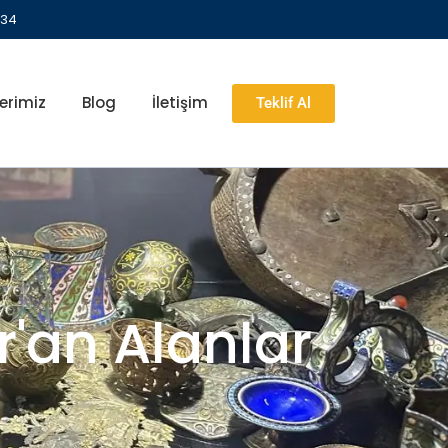
 34
erimiz
Blog
İletişim
Teklif Al
r'an Alanlar