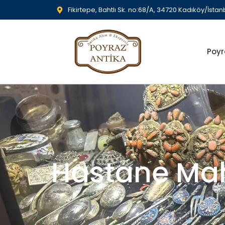
Fikirtepe, Bahtlı Sk. no:68/A, 34720 Kadıköy/İstan
Poyr
Hastane Maha