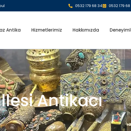
bul
0532 179 68 34
0532 179 68
az Antika
Hizmetlerimiz
Hakkımızda
Deneyiml
lesi Antikacı