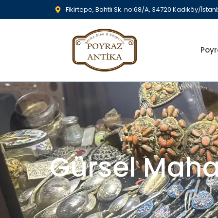
Fikirtepe, Bahtlı Sk. no:68/A, 34720 Kadıköy/İstan
Poyr
Gürsel Mahal