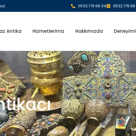
bul
0532 179 68 34
0532 179 68
az Antika
Hizmetlerimiz
Hakkımızda
Deneyiml
tikacı