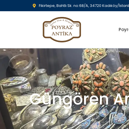
Fikirtepe, Bahtlı Sk. no:68/A, 34720 Kadıköy/İstan
Poyr
Güngören An