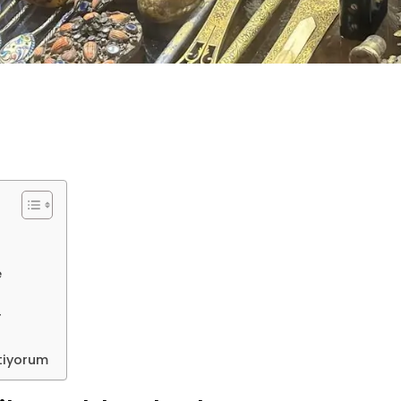
e
r
tiyorum