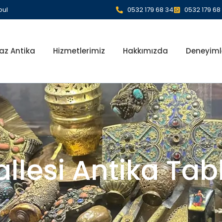
bul
0532 179 68 34
0532 179 68
az Antika
Hizmetlerimiz
Hakkımızda
Deneyiml
lesi Antika Tabl