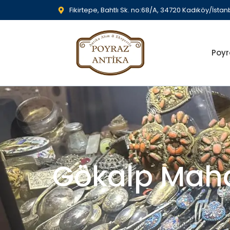
Fikirtepe, Bahtlı Sk. no:68/A, 34720 Kadıköy/İstan
Poyr
Gökalp Mahal