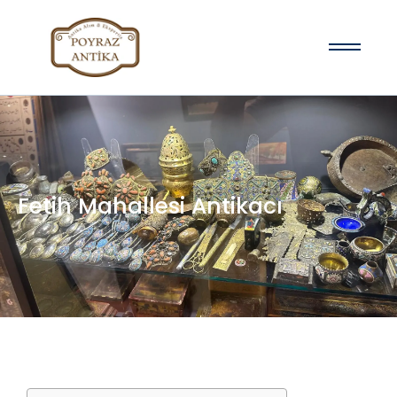
Fetih Mahallesi Antikacı