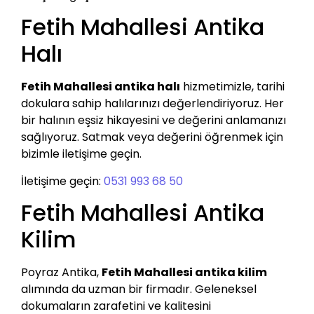
Fetih Mahallesi Antika
Halı
Fetih Mahallesi antika halı
hizmetimizle, tarihi
dokulara sahip halılarınızı değerlendiriyoruz. Her
bir halının eşsiz hikayesini ve değerini anlamanızı
sağlıyoruz. Satmak veya değerini öğrenmek için
bizimle iletişime geçin.
İletişime geçin:
0531 993 68 50
Fetih Mahallesi Antika
Kilim
Poyraz Antika,
Fetih Mahallesi antika kilim
alımında da uzman bir firmadır. Geleneksel
dokumaların zarafetini ve kalitesini