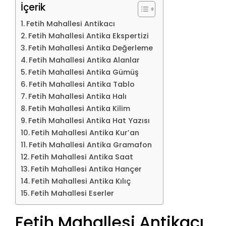
İçerik
Fetih Mahallesi Antikacı
Fetih Mahallesi Antika Ekspertizi
Fetih Mahallesi Antika Değerleme
Fetih Mahallesi Antika Alanlar
Fetih Mahallesi Antika Gümüş
Fetih Mahallesi Antika Tablo
Fetih Mahallesi Antika Halı
Fetih Mahallesi Antika Kilim
Fetih Mahallesi Antika Hat Yazısı
Fetih Mahallesi Antika Kur’an
Fetih Mahallesi Antika Gramafon
Fetih Mahallesi Antika Saat
Fetih Mahallesi Antika Hançer
Fetih Mahallesi Antika Kılıç
Fetih Mahallesi Eserler
Fetih Mahallesi Antikacı