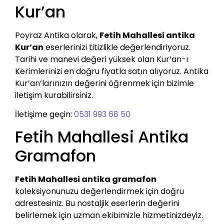
Kur’an
Poyraz Antika olarak,
Fetih Mahallesi antika
Kur’an
eserlerinizi titizlikle değerlendiriyoruz.
Tarihi ve manevi değeri yüksek olan Kur’an-ı
Kerimlerinizi en doğru fiyatla satın alıyoruz. Antika
Kur’an’larınızın değerini öğrenmek için bizimle
iletişim kurabilirsiniz.
İletişime geçin:
0531 993 68 50
Fetih Mahallesi Antika
Gramafon
Fetih Mahallesi antika gramafon
koleksiyonunuzu değerlendirmek için doğru
adrestesiniz. Bu nostaljik eserlerin değerini
belirlemek için uzman ekibimizle hizmetinizdeyiz.