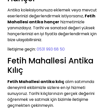
Antika koleksiyonunuza eklemek veya mevcut
eserlerinizi değerlendirmek istiyorsanız,
Fetih
Mahallesi antika hançer
hizmetimizle
yanınızdayız. Tarihi ve sanatsal değeri yüksek
hançerlerinizi en iyi fiyatla değerlendirmek için
bize ulaşabilirsiniz.
İletişime geçin:
0531 993 68 50
Fetih Mahallesi Antika
Kılıç
Fetih Mahallesi antika kılıç
alım satımında
deneyimli ekibimizle sizlere en iyi hizmeti
sunuyoruz. Tarihi kılıçlarınızın gerçek değerini
öğrenmek ve satmak için bizimle iletişime
geçmekten çekinmeyin.