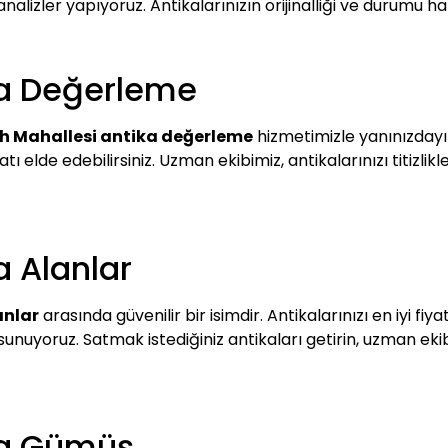
analizler yapıyoruz. Antikalarınızın orijinalliği ve durumu h
ka Değerleme
ih Mahallesi antika değerleme
hizmetimizle yanınızdayı
 fiyatı elde edebilirsiniz. Uzman ekibimiz, antikalarınızı titi
a Alanlar
anlar
arasında güvenilir bir isimdir. Antikalarınızı en iyi fiy
fi sunuyoruz. Satmak istediğiniz antikaları getirin, uzman e
ka Gümüş