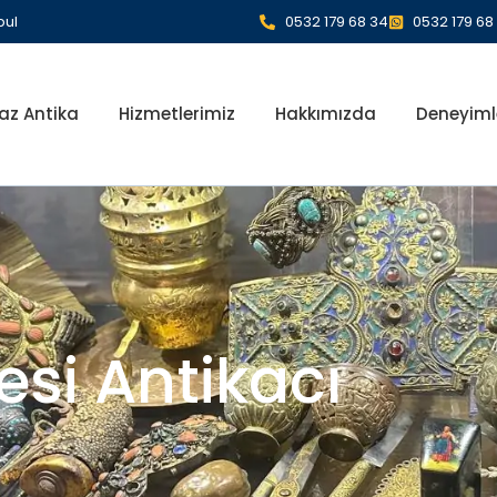
bul
0532 179 68 34
0532 179 68
az Antika
Hizmetlerimiz
Hakkımızda
Deneyiml
esi Antikacı