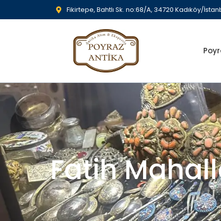
Fikirtepe, Bahtlı Sk. no:68/A, 34720 Kadıköy/İstan
Poyr
Fatih Mahall