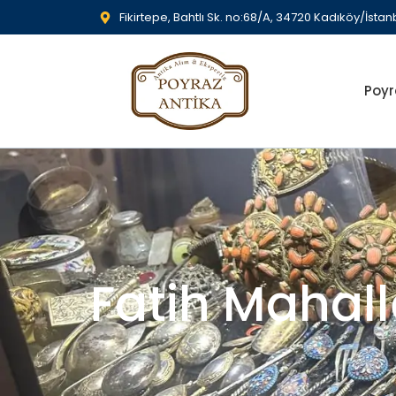
Fikirtepe, Bahtlı Sk. no:68/A, 34720 Kadıköy/İstan
Poyr
Fatih Mahall