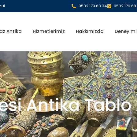
bul
0532 179 68 34
0532 179 68
az Antika
Hizmetlerimiz
Hakkımızda
Deneyiml
esi Antika Tablo