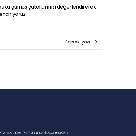
ntika gümüş çatallarınızı değerlendirerek
endiriyoruz.
Sonraki yazı
 Sk. no:68/A, 34720 Kadıköy/İstanbul