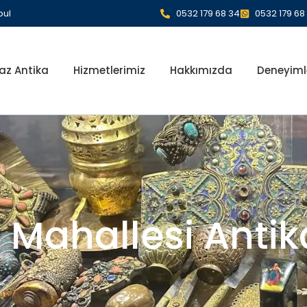
bul
0532 179 68 34
0532 179 68
az Antika
Hizmetlerimiz
Hakkımızda
Deneyiml
i Mahallesi Ant