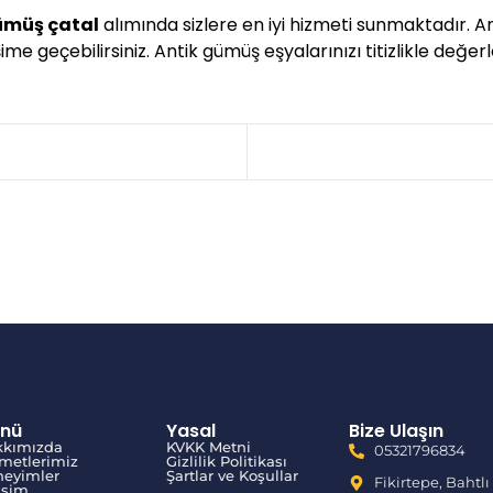
gümüş çatal
alımında sizlere en iyi hizmeti sunmaktadır. A
me geçebilirsiniz. Antik gümüş eşyalarınızı titizlikle değerl
nü
Yasal
Bize Ulaşın
kkımızda
KVKK Metni
05321796834
metlerimiz
Gizlilik Politikası
eyimler
Şartlar ve Koşullar
Fikirtepe, Bahtlı
tişim