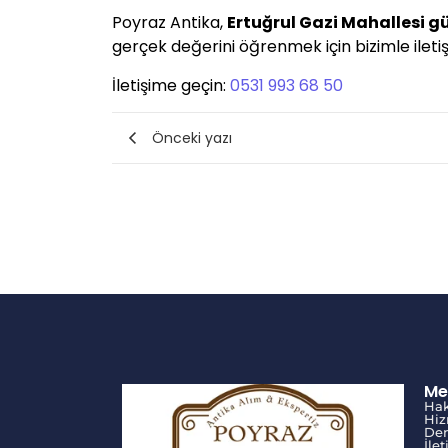
Poyraz Antika,
Ertuğrul Gazi Mahallesi 
gerçek değerini öğrenmek için bizimle iletişi
İletişime geçin:
0531 993 68 50
Önceki yazı
Me
Ha
Hiz
Den
İle