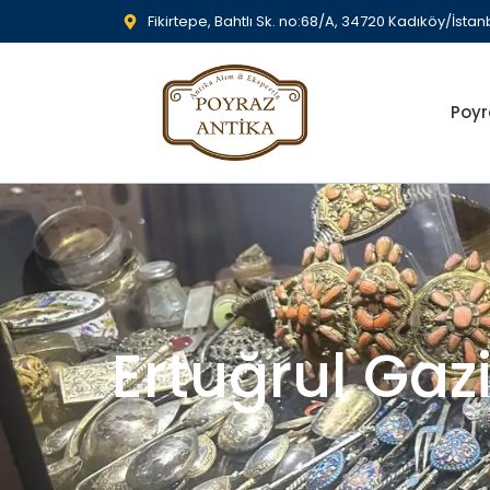
Fikirtepe, Bahtlı Sk. no:68/A, 34720 Kadıköy/İstan
Poyr
Ertuğrul Gaz