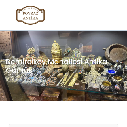
Demirciköy Mahallesi Antika
Gümüş