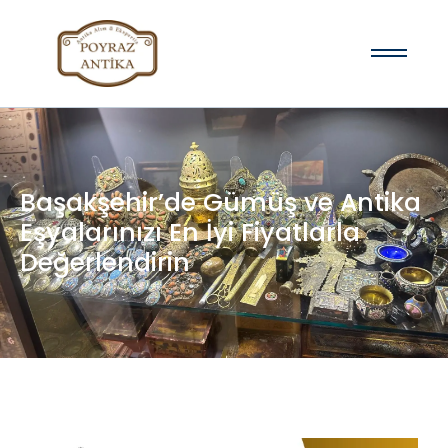
Başakşehir’de Gümüş ve Antika
Eşyalarınızı En İyi Fiyatlarla
Değerlendirin