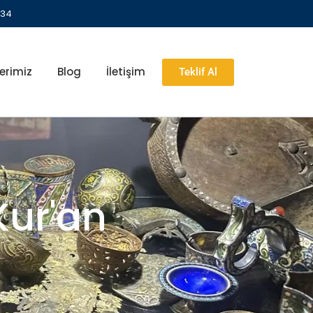
 34
erimiz
Blog
İletişim
Teklif Al
Kur'an