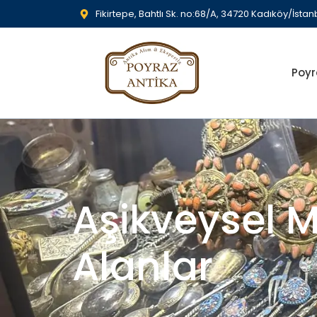
Fikirtepe, Bahtlı Sk. no:68/A, 34720 Kadıköy/İstan
Poyr
Aşikveysel M
Alanlar